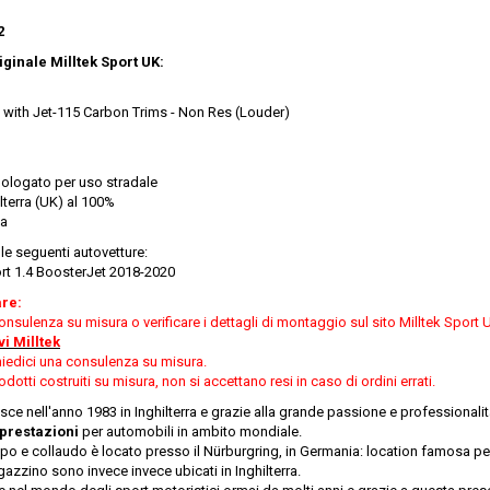
2
ginale Milltek Sport UK:
with Jet-115 Carbon Trims - Non Res (Louder)
ologato per uso stradale
ilterra (UK) al 100%
ia
le seguenti autovetture:
rt 1.4 BoosterJet 2018-2020
are:
nsulenza su misura o verificare i dettagli di montaggio sul sito Milltek Sport 
vi Milltek
ichiedici una consulenza su misura.
dotti costruiti su misura, non si accettano resi in caso di ordini errati.
ce nell'anno 1983 in Inghilterra e grazie alla grande passione e professionalità
 prestazioni
per automobili in ambito mondiale.
uppo e collaudo è locato presso il Nürburgring, in Germania: location famosa pe
gazzino sono invece invece ubicati in Inghilterra.