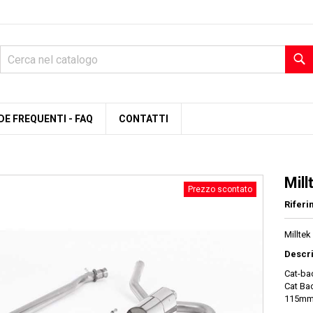
C
E FREQUENTI - FAQ
CONTATTI
Mil
Prezzo scontato
Riferi
Millte
Descri
Cat-ba
Cat Ba
115mm