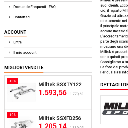
Milltek è presen
suoi clienti. Ecc
Domande Frequenti - FAQ
ciò, il reparto M
Grazie ad attrezz
Contattaci
direttamente nei 
Il principale mat
acciaio inossida
ACCOUNT
L'accreditamento
parte degli scari
Entra
mostrano una dici
Milltek è present
Il mio account
sono quindi prese
Consigliamo a tut
MIGLIORI VENDITE
Le foto dei prodo
Per qualsiasi inf
-10%
Milltek SSXTY122
DETTAGLI D
1.593,56
1.770,62
-10%
Milltek SSXFD256
1.205,14
1.339,05