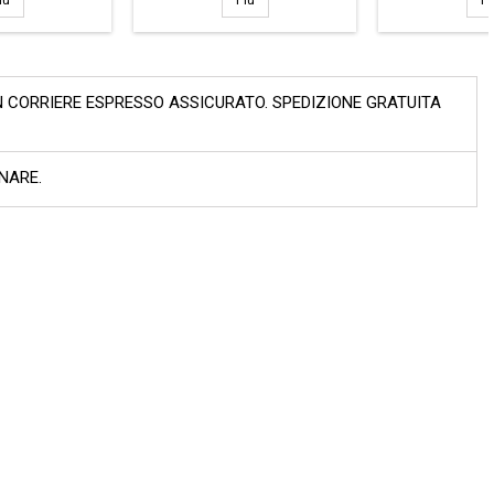
iù
Più
Pi
N CORRIERE ESPRESSO ASSICURATO. SPEDIZIONE GRATUITA
INARE.