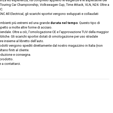
esenza ed esperienza, ha compreso appieno le esigenze e le aspettative dei
tish Touring Car Championship, Volkswagen Cup, Time Attack, VLN, N24. Oltre a
CC.
NC All Electrical, gli scarichi sportivi vengono sviluppati e collaudati
i ambienti più estremi ed una grande
durata nel tempo
. Questo tipo di
petto a molte altre forme di acciaio.
ziendale. Oltre a ciò, l'omologazione CE e l'approvazione TUV della maggior
ubbliche. Gli scarichi sportivi dotati di omologazione per uso stradale
 insieme al libretto dell'auto.
 prodotti vengono spediti direttamente dal nostro magazzino in Italia (non
ano finiti al cliente.
 produzione e consegna.
 prodotto.
 a contattarci.