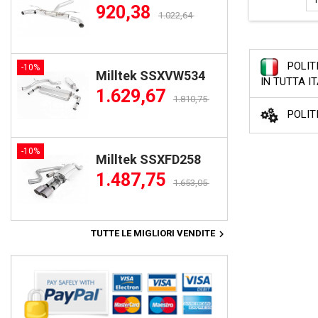
920,38
1.022,64
POLIT
-10%
Milltek SSXVW534
IN TUTTA I
1.629,67
1.810,75
POLIT
-10%
Milltek SSXFD258
1.487,75
1.653,05

TUTTE LE MIGLIORI VENDITE