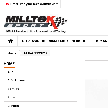
E-mail:
info@millteksportitalia.com
HOME
CHI SIAMO - INFORMAZIONI GENERICHE
DOMAND
Home
Milltek SSXSZ12
HOME
Audi
Alfa Romeo
Bentley
Bmw
Citroen