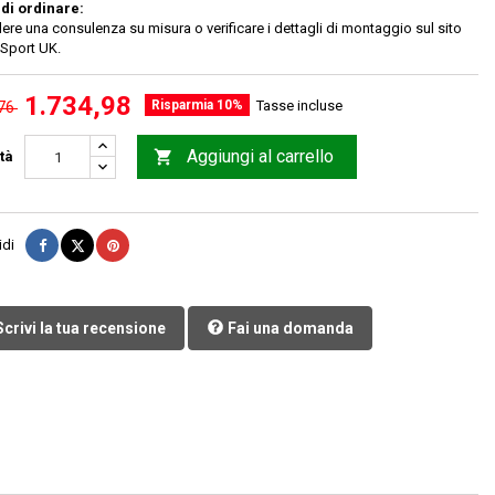
di ordinare:
ere una consulenza su misura o verificare i dettagli di montaggio sul sito
 Sport UK.
1.734,98
Risparmia 10%
Tasse incluse
,76
Aggiungi al carrello

tà
Condividi
Twitta
Pinterest
idi
crivi la tua recensione
Fai una domanda