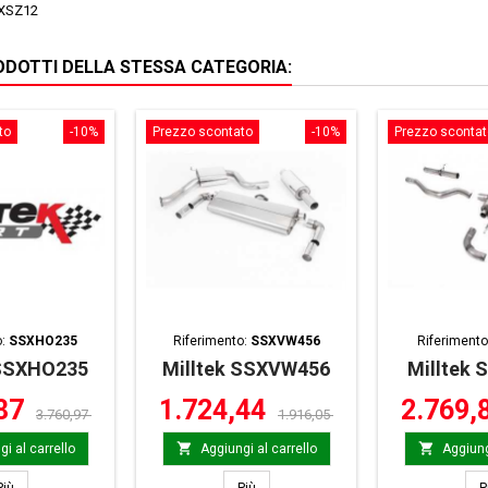
XSZ12
RODOTTI DELLA STESSA CATEGORIA:
to
-10%
Prezzo scontato
-10%
Prezzo scontat
o:
SSXHO235
Riferimento:
SSXVW456
Riferimento
 SSXHO235
Milltek SSXVW456
Milltek 
,87
1.724,44
2.769,
3.760,97
1.916,05


i al carrello
Aggiungi al carrello
Aggiung
Milltek SSXHO235
Milltek SSXVW456