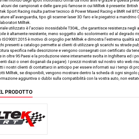
te nel mondo degli sport motoristici ormai da molti anni e grazie a questa pr
o alcuni dei campionati e delle gare più famose in cui Milltek è presente: Bri
illtek Sport Racing risulta partner tecnico di Power Maxed Racing e BMR nel BT
ature all'avanguardia, tipo gli scanner laser 3D faro e le piegatrici a mandrino C
laboratori Milltek.
eriale utilizzato è l'acciaio inossidabile T304L, che garantisce resistenza negl
bile è altamente resistente, meno soggetto allo scolorimento ed al degrado ris
 ISO9001:2015 è motivo di orgoglio per Milltek e dimostra l'estrema qualità a
chi presenti a catalogo permette ai clienti di utilizzare gli scarichi su strade p
tura specifica nella descrizione e vengono consegnati con certificato da tenere
e in oltre 95 Paesi e la produzione viene interamente svolta in Inghilterra ed i
nti dazi o oneri doganali da pagare). I prezzi mostrati sul nostro sito web risult
ti i nostri clienti di contattarci in anticipo per essere informati sui i tempi di
tti Milltek, se disponibili, vengono mostrare dentro la scheda di ogni singolo
ormazione aggiuntiva o dubbi sulla compatibilità con la vostra auto, non esitate
EL PRODOTTO