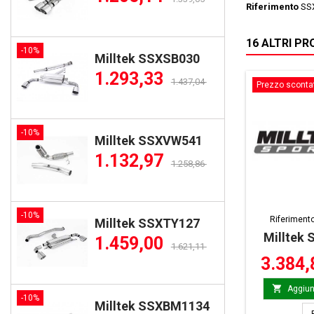
Riferimento
SS
16 ALTRI P
-10%
Milltek SSXSB030
1.293,33
1.437,04
Prezzo sconta
-10%
Milltek SSXVW541
1.132,97
1.258,86
-10%
Riferiment
Milltek SSXTY127
Milltek
1.459,00
1.621,11
3.384

Aggiung
-10%
Milltek SSXBM1134