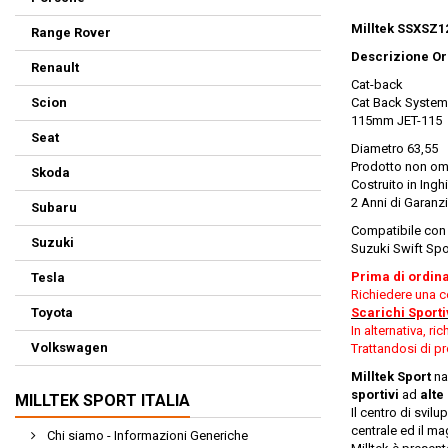
Milltek SSXSZ1
Range Rover
Descrizione Ori
Renault
Cat-back
Scion
Cat Back System 
115mm JET-115
Seat
Diametro 63,55
Prodotto non om
Skoda
Costruito in Ingh
2 Anni di Garanz
Subaru
Compatibile con 
Suzuki
Suzuki Swift Spo
Prima di ordin
Tesla
Richiedere una co
Toyota
Scarichi Sporti
In alternativa, r
Volkswagen
Trattandosi di pro
Milltek Sport
nas
sportivi
ad
alte
MILLTEK SPORT ITALIA
Il centro di svil
centrale ed il ma
Chi siamo - Informazioni Generiche