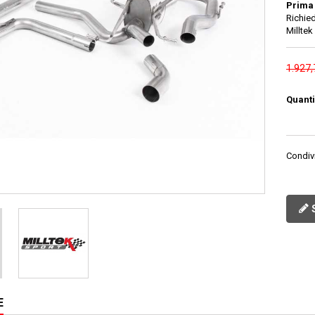
Prima 
Richied
Milltek
1.927
Quanti
Condiv
S
E