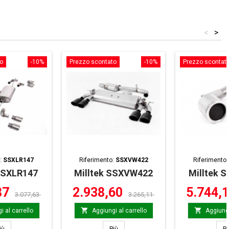
<
>
o
-10%
Prezzo scontato
-10%
Prezzo scontat
:
SSXLR147
Riferimento:
SSXVW422
Riferimento
SSXLR147
Milltek SSXVW422
Milltek 
87
2.938,60
5.744,
3.077,63
3.265,11


i al carrello
Aggiungi al carrello
Aggiungi
Milltek SSXLR147
Milltek SSXVW422