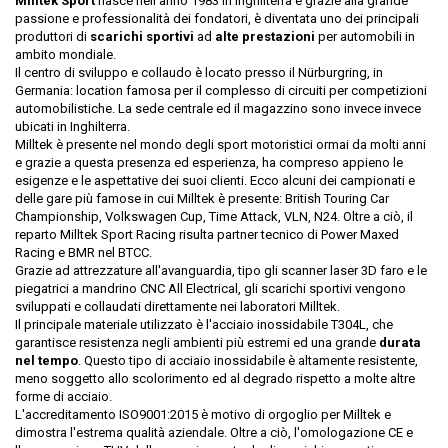
Milltek Sport
nasce nell'anno 1983 in Inghilterra e grazie alla grande
passione e professionalità dei fondatori, è diventata uno dei principali
produttori di
scarichi sportivi
ad
alte prestazioni
per automobili in
ambito mondiale.
Il centro di sviluppo e collaudo è locato presso il Nürburgring, in
Germania: location famosa per il complesso di circuiti per competizioni
automobilistiche. La sede centrale ed il magazzino sono invece invece
ubicati in Inghilterra.
Milltek è presente nel mondo degli sport motoristici ormai da molti anni
e grazie a questa presenza ed esperienza, ha compreso appieno le
esigenze e le aspettative dei suoi clienti. Ecco alcuni dei campionati e
delle gare più famose in cui Milltek è presente: British Touring Car
Championship, Volkswagen Cup, Time Attack, VLN, N24. Oltre a ciò, il
reparto Milltek Sport Racing risulta partner tecnico di Power Maxed
Racing e BMR nel BTCC.
Grazie ad attrezzature all'avanguardia, tipo gli scanner laser 3D faro e le
piegatrici a mandrino CNC All Electrical, gli scarichi sportivi vengono
sviluppati e collaudati direttamente nei laboratori Milltek.
Il principale materiale utilizzato è l'acciaio inossidabile T304L, che
garantisce resistenza negli ambienti più estremi ed una grande
durata
nel tempo
. Questo tipo di acciaio inossidabile è altamente resistente,
meno soggetto allo scolorimento ed al degrado rispetto a molte altre
forme di acciaio.
L'accreditamento ISO9001:2015 è motivo di orgoglio per Milltek e
dimostra l'estrema qualità aziendale. Oltre a ciò, l'omologazione CE e