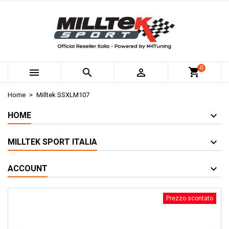
0



Home
Milltek SSXLM107
HOME
MILLTEK SPORT ITALIA
ACCOUNT
Prezzo scontato