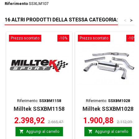
Riferimento
SSXLM107
16 ALTRI PRODOTTI DELLA STESSA CATEGORIA:
<
>
Prezzo scontato
-10%
Prezzo scontato
-10%
Riferimento:
SSXBM1158
Riferimento:
SSXBM1028
Milltek SSXBM1158
Milltek SSXBM1028
2.398,92
1.900,88
2.665,47
2.112,09


Aggiungi al carrello
Aggiungi al carrello