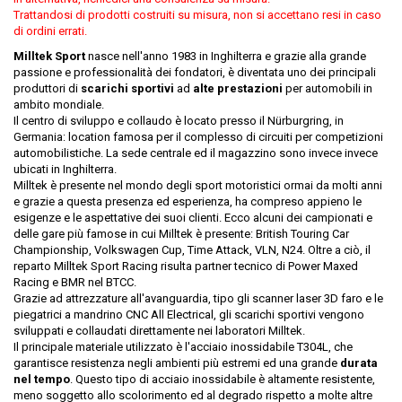
Trattandosi di prodotti costruiti su misura, non si accettano resi in caso
di ordini errati.
Milltek Sport
nasce nell'anno 1983 in Inghilterra e grazie alla grande
passione e professionalità dei fondatori, è diventata uno dei principali
produttori di
scarichi sportivi
ad
alte prestazioni
per automobili in
ambito mondiale.
Il centro di sviluppo e collaudo è locato presso il Nürburgring, in
Germania: location famosa per il complesso di circuiti per competizioni
automobilistiche. La sede centrale ed il magazzino sono invece invece
ubicati in Inghilterra.
Milltek è presente nel mondo degli sport motoristici ormai da molti anni
e grazie a questa presenza ed esperienza, ha compreso appieno le
esigenze e le aspettative dei suoi clienti. Ecco alcuni dei campionati e
delle gare più famose in cui Milltek è presente: British Touring Car
Championship, Volkswagen Cup, Time Attack, VLN, N24. Oltre a ciò, il
reparto Milltek Sport Racing risulta partner tecnico di Power Maxed
Racing e BMR nel BTCC.
Grazie ad attrezzature all'avanguardia, tipo gli scanner laser 3D faro e le
piegatrici a mandrino CNC All Electrical, gli scarichi sportivi vengono
sviluppati e collaudati direttamente nei laboratori Milltek.
Il principale materiale utilizzato è l'acciaio inossidabile T304L, che
garantisce resistenza negli ambienti più estremi ed una grande
durata
nel tempo
. Questo tipo di acciaio inossidabile è altamente resistente,
meno soggetto allo scolorimento ed al degrado rispetto a molte altre