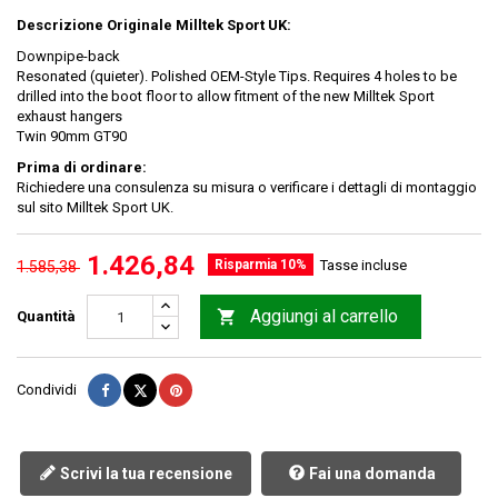
Descrizione Originale Milltek Sport UK:
Downpipe-back
Resonated (quieter). Polished OEM-Style Tips. Requires 4 holes to be
drilled into the boot floor to allow fitment of the new Milltek Sport
exhaust hangers
Twin 90mm GT90
Prima di ordinare:
Richiedere una consulenza su misura o verificare i dettagli di montaggio
sul sito Milltek Sport UK.
1.426,84
Risparmia 10%
Tasse incluse
1.585,38
Aggiungi al carrello

Quantità
Condividi
Twitta
Pinterest
Condividi
Scrivi la tua recensione
Fai una domanda