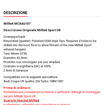
DESCRIZIONE
Milltek MCXAU107
Descrizione Originale Milltek Sport UK:
Downpipe-back
Resonated (quieter). Polished OEM-Style Tips. Requires 4 holes to be
drilled into the boot floor to allow fitment of the new Milltek Sport
exhaust hangers
Twin 90mm GT90
Diametro 63,5mm
Prodotto non omologato per uso stradale
Costruito in Inghilterra (UK) al 100%
2 Anni di Garanzia
Compatibile con le seguenti autovetture:
Audi Coupe UR quattro 20v Turbo 1989/1991
Prima di ordinare:
Richiedere una consulenza su misura o verificare i dettagli di montaggio
sul sito Milltek Sport UK:
Scarichi Sportivi Milltek
In alternativa, richiedici una consulenza su misura.