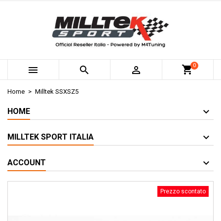
0



Home
Milltek SSXSZ5
HOME
MILLTEK SPORT ITALIA
ACCOUNT
Prezzo scontato