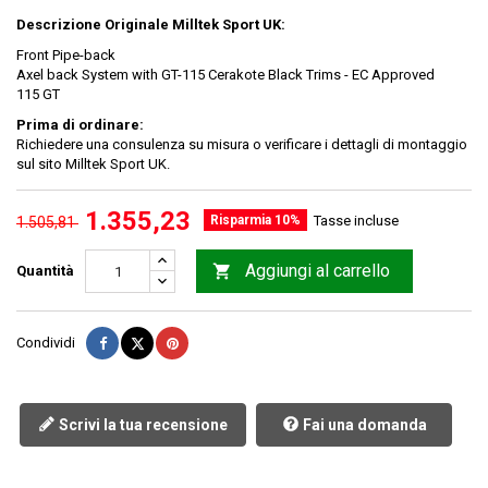
Descrizione Originale Milltek Sport UK:
Front Pipe-back
Axel back System with GT-115 Cerakote Black Trims - EC Approved
115 GT
Prima di ordinare:
Richiedere una consulenza su misura o verificare i dettagli di montaggio
sul sito Milltek Sport UK.
1.355,23
Risparmia 10%
Tasse incluse
1.505,81
Aggiungi al carrello

Quantità
Condividi
Twitta
Pinterest
Condividi
Scrivi la tua recensione
Fai una domanda