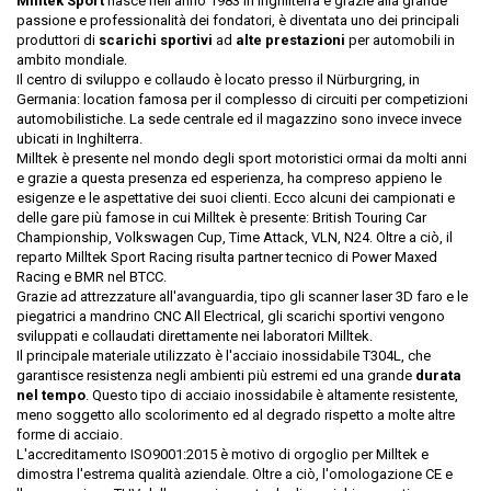
Milltek Sport
nasce nell'anno 1983 in Inghilterra e grazie alla grande
passione e professionalità dei fondatori, è diventata uno dei principali
produttori di
scarichi sportivi
ad
alte prestazioni
per automobili in
ambito mondiale.
Il centro di sviluppo e collaudo è locato presso il Nürburgring, in
Germania: location famosa per il complesso di circuiti per competizioni
automobilistiche. La sede centrale ed il magazzino sono invece invece
ubicati in Inghilterra.
Milltek è presente nel mondo degli sport motoristici ormai da molti anni
e grazie a questa presenza ed esperienza, ha compreso appieno le
esigenze e le aspettative dei suoi clienti. Ecco alcuni dei campionati e
delle gare più famose in cui Milltek è presente: British Touring Car
Championship, Volkswagen Cup, Time Attack, VLN, N24. Oltre a ciò, il
reparto Milltek Sport Racing risulta partner tecnico di Power Maxed
Racing e BMR nel BTCC.
Grazie ad attrezzature all'avanguardia, tipo gli scanner laser 3D faro e le
piegatrici a mandrino CNC All Electrical, gli scarichi sportivi vengono
sviluppati e collaudati direttamente nei laboratori Milltek.
Il principale materiale utilizzato è l'acciaio inossidabile T304L, che
garantisce resistenza negli ambienti più estremi ed una grande
durata
nel tempo
. Questo tipo di acciaio inossidabile è altamente resistente,
meno soggetto allo scolorimento ed al degrado rispetto a molte altre
forme di acciaio.
L'accreditamento ISO9001:2015 è motivo di orgoglio per Milltek e
dimostra l'estrema qualità aziendale. Oltre a ciò, l'omologazione CE e