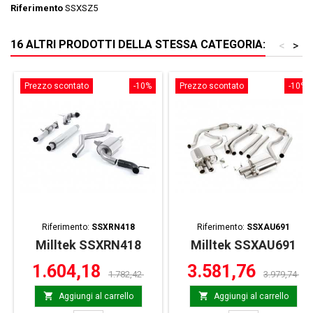
Riferimento
SSXSZ5
16 ALTRI PRODOTTI DELLA STESSA CATEGORIA:
<
>
Prezzo scontato
-10%
Prezzo scontato
-10%
Riferimento:
SSXRN418
Riferimento:
SSXAU691
Milltek SSXRN418
Milltek SSXAU691
1.604,18
3.581,76
1.782,42
3.979,74


Aggiungi al carrello
Aggiungi al carrello